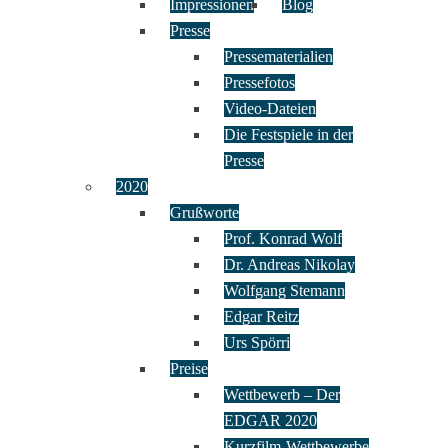
Impressionen
Blog
Presse
Pressematerialien
Pressefotos
Video-Dateien
Die Festspiele in der
Presse
2020
Grußworte
Prof. Konrad Wolf
Dr. Andreas Nikolay
Wolfgang Stemann
Edgar Reitz
Urs Spörri
Preise
Wettbewerb – Der
EDGAR 2020
Kurzfilm-Wettbewerbe