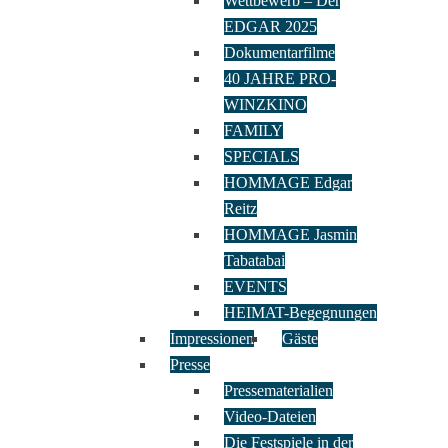
Wettbewerb – Der
EDGAR 2025
Dokumentarfilme
40 JAHRE PRO-
WINZKINO
FAMILY
SPECIALS
HOMMAGE Edgar
Reitz
HOMMAGE Jasmin
Tabatabai
EVENTS
HEIMAT-Begegnungen
Impressionen
Gäste
Presse
Pressematerialien
Video-Dateien
Die Festspiele in der