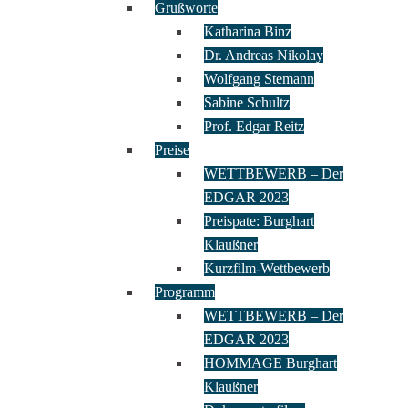
Grußworte
Katharina Binz
Dr. Andreas Nikolay
Wolfgang Stemann
Sabine Schultz
Prof. Edgar Reitz
Preise
WETTBEWERB – Der
EDGAR 2023
Preispate: Burghart
Klaußner
Kurzfilm-Wettbewerb
Programm
WETTBEWERB – Der
EDGAR 2023
HOMMAGE Burghart
Klaußner