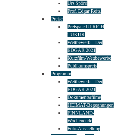
Urs Spörri
Prof. Edgar Reitz
Preise
Preispate ULRICH
TUKUR
Wettbewerb – Der
EDGAR 2021
Kurzfilm-Wettbewerbe
Publikumspreis
Programm
Wettbewerb – Der
EDGAR 2021
Dokumentarfilme
HEIMAT-Begegnungen
FINNLAND-
Wochenende
Foto-Ausstellung