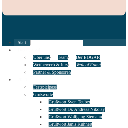
Search
Start
for:
Das Festival
Über uns
Team
Der EDGAR
Wettbewerb & Jury
Wall of Fame
Partner & Sponsoren
2026
Festspielpass
Grußworte
Grußwort Sven Teuber
Grußwort Dr. Andreas Nikolay
Grußwort Wolfgang Stemann
Grußwort Janis Kuhnert