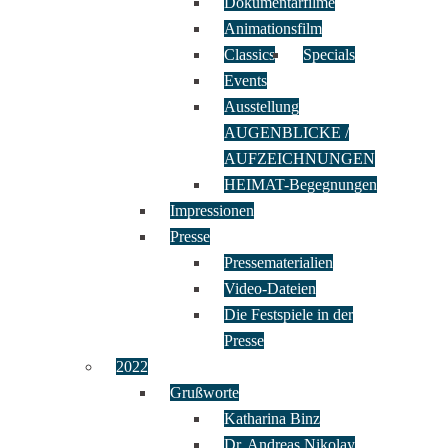
Dokumentarfilme
Animationsfilm
Classics
Specials
Events
Ausstellung
AUGENBLICKE /
AUFZEICHNUNGEN
HEIMAT-Begegnungen
Impressionen
Presse
Pressematerialien
Video-Dateien
Die Festspiele in der
Presse
2022
Grußworte
Katharina Binz
Dr. Andreas Nikolay