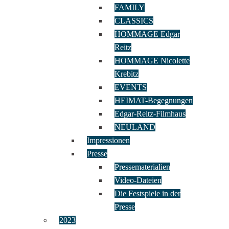
FAMILY
CLASSICS
HOMMAGE Edgar
Reitz
HOMMAGE Nicolette
Krebitz
EVENTS
HEIMAT-Begegnungen
Edgar-Reitz-Filmhaus
NEULAND
Impressionen
Presse
Pressematerialien
Video-Dateien
Die Festspiele in der
Presse
2023