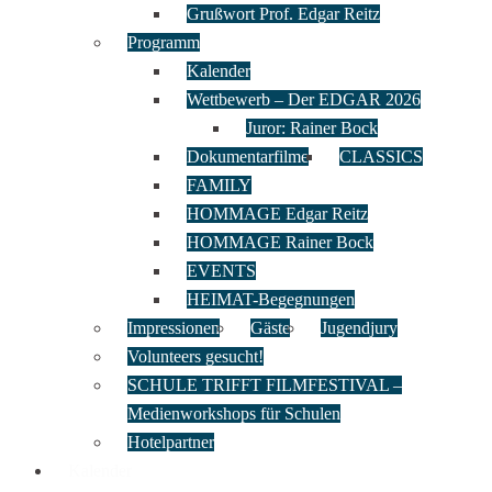
Grußwort Prof. Edgar Reitz
Programm
Kalender
Wettbewerb – Der EDGAR 2026
Juror: Rainer Bock
Dokumentarfilme
CLASSICS
FAMILY
HOMMAGE Edgar Reitz
HOMMAGE Rainer Bock
EVENTS
HEIMAT-Begegnungen
Impressionen
Gäste
Jugendjury
Volunteers gesucht!
SCHULE TRIFFT FILMFESTIVAL –
Medienworkshops für Schulen
Hotelpartner
Kalender