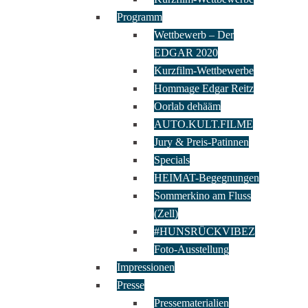
Programm
Wettbewerb – Der
EDGAR 2020
Kurzfilm-Wettbewerbe
Hommage Edgar Reitz
Oorlab dehääm
AUTO.KULT.FILME
Jury & Preis-Patinnen
Specials
HEIMAT-Begegnungen
Sommerkino am Fluss
(Zell)
#HUNSRÜCKVIBEZ
Foto-Ausstellung
Impressionen
Presse
Pressematerialien