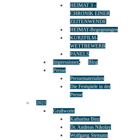
HEIMAT 3 –
CHRONIK EINER
ZEITENWENDE
HEIMAT-Begegnungen
KURZFILM-
WETTBEWERB
PANELS
Impressionen
Blog
Presse
Pressematerialien
Die Festspiele in der
Presse
2021
Grußworte
Katharina Binz
Dr. Andreas Nikolay
Wolfgang Stemann