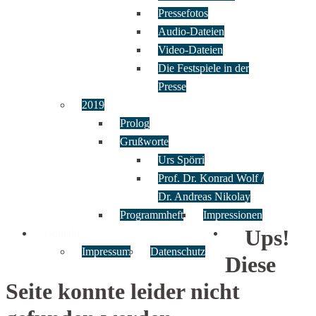
Pressefotos
Audio-Dateien
Video-Dateien
Die Festspiele in der
Presse
2019
Prolog
Grußworte
Urs Spörri
Prof. Dr. Konrad Wolf /
Dr. Andreas Nikolay
Programmheft
Impressionen
Ups!
Kontakt
Impressum
Datenschutz
Diese
Seite konnte leider nicht