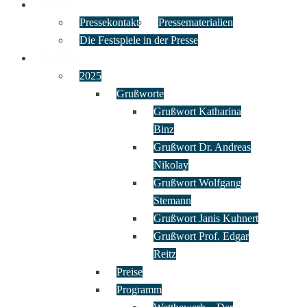
Presse
Pressekontakt
Pressematerialien
Die Festspiele in der Presse
Archiv
2025
Grußworte
Grußwort Katharina
Binz
Grußwort Dr. Andreas
Nikolay
Grußwort Wolfgang
Stemann
Grußwort Janis Kuhnert
Grußwort Prof. Edgar
Reitz
Preise
Programm