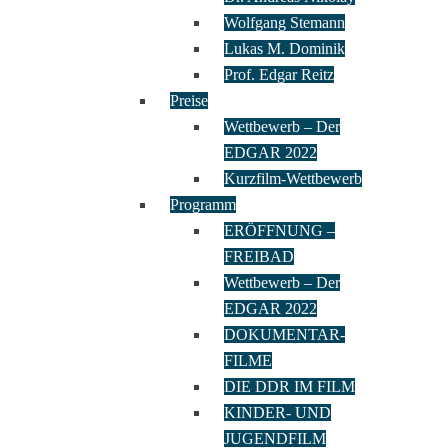
Wolfgang Stemann
Lukas M. Dominik
Prof. Edgar Reitz
Preise
Wettbewerb – Der
EDGAR 2022
Kurzfilm-Wettbewerb
Programm
ERÖFFNUNG –
FREIBAD
Wettbewerb – Der
EDGAR 2022
DOKUMENTAR-
FILME
DIE DDR IM FILM
KINDER- UND
JUGENDFILM