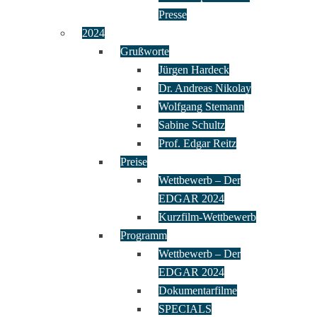
Presse
2024
Grußworte
Jürgen Hardeck
Dr. Andreas Nikolay
Wolfgang Stemann
Sabine Schultz
Prof. Edgar Reitz
Preise
Wettbewerb – Der
EDGAR 2024
Kurzfilm-Wettbewerb
Programm
Wettbewerb – Der
EDGAR 2024
Dokumentarfilme
SPECIALS