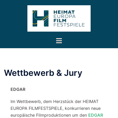
Inhalt
Zum
springen
Inhalt
springen
Menü
umschalten
Wettbewerb & Jury
EDGAR
Im Wettbewerb, dem Herzstück der HEIMAT
EUROPA FILMFESTSPIELE, konkurrieren neue
europäische Filmproduktionen um den
EDGAR