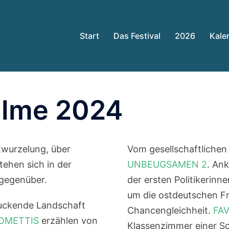
Start
Das Festival
2026
Kale
ilme 2024
twurzelung, über
Vom gesellschaftliche
tehen sich in der
UNBEUGSAMEN 2
. An
 gegenüber.
der ersten Politikerinn
um die ostdeutschen F
ruckende Landschaft
Chancengleichheit.
FA
COMETTIS
erzählen von
Klassenzimmer einer S