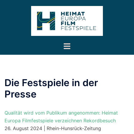
Inhalt
Zum
springen
Inhalt
springen
Menü
umschalten
Die Festspiele in der
Presse
Qualität wird vom Publikum angenommen: Heimat
Europa Filmfestspiele verzeichnen Rekordbesuch
26. August 2024 | Rhein-Hunsrück-Zeitung