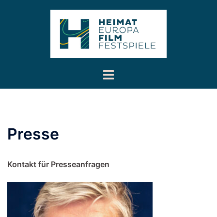
Inhalt
Zum
springen
Inhalt
springen
Menü
umschalten
Presse
Kontakt für Presseanfragen