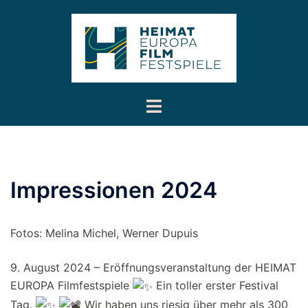
Inhalt
Zum
springen
Inhalt
springen
Menü
umschalten
Impressionen 2024
Fotos: Melina Michel, Werner Dupuis
9. August 2024 – Eröffnungsveranstaltung der HEIMAT
EUROPA Filmfestspiele
Ein toller erster Festival
Tag.
Wir haben uns riesig über mehr als 300