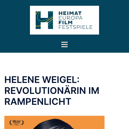
Inhalt
Zum
springen
Inhalt
springen
Menü
umschalten
HELENE WEIGEL:
REVOLUTIONÄRIN IM
RAMPENLICHT