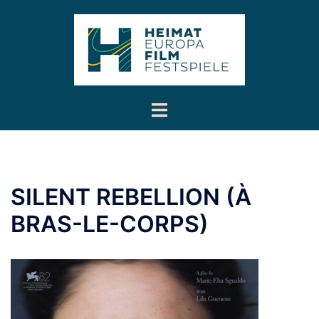
Inhalt
Zum
springen
Inhalt
springen
Menü
umschalten
SILENT REBELLION (À
BRAS-LE-CORPS)