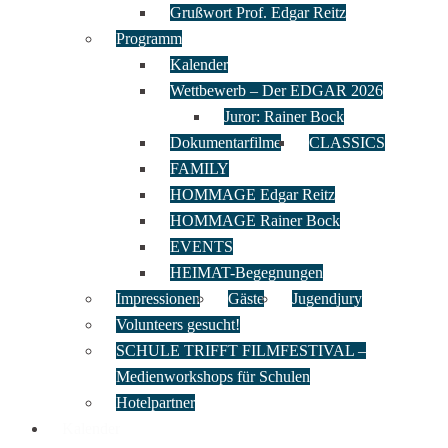
Grußwort Prof. Edgar Reitz
Programm
Kalender
Wettbewerb – Der EDGAR 2026
Juror: Rainer Bock
Dokumentarfilme
CLASSICS
FAMILY
HOMMAGE Edgar Reitz
HOMMAGE Rainer Bock
EVENTS
HEIMAT-Begegnungen
Impressionen
Gäste
Jugendjury
Volunteers gesucht!
SCHULE TRIFFT FILMFESTIVAL –
Medienworkshops für Schulen
Hotelpartner
Kalender