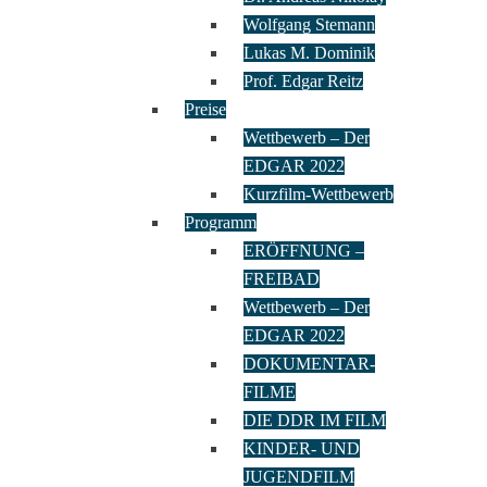
Wolfgang Stemann
Lukas M. Dominik
Prof. Edgar Reitz
Preise
Wettbewerb – Der
EDGAR 2022
Kurzfilm-Wettbewerb
Programm
ERÖFFNUNG –
FREIBAD
Wettbewerb – Der
EDGAR 2022
DOKUMENTAR-
FILME
DIE DDR IM FILM
KINDER- UND
JUGENDFILM