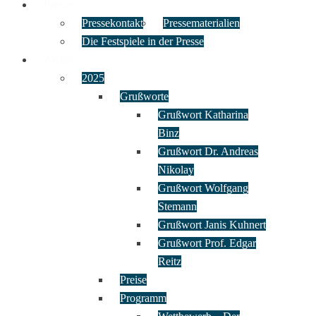
Presse
Pressekontakt
Pressematerialien
Die Festspiele in der Presse
Archiv
2025
Grußworte
Grußwort Katharina
Binz
Grußwort Dr. Andreas
Nikolay
Grußwort Wolfgang
Stemann
Grußwort Janis Kuhnert
Grußwort Prof. Edgar
Reitz
Preise
Programm