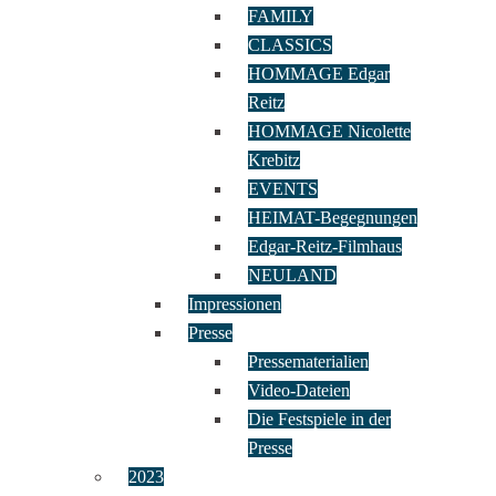
FAMILY
CLASSICS
HOMMAGE Edgar
Reitz
HOMMAGE Nicolette
Krebitz
EVENTS
HEIMAT-Begegnungen
Edgar-Reitz-Filmhaus
NEULAND
Impressionen
Presse
Pressematerialien
Video-Dateien
Die Festspiele in der
Presse
2023