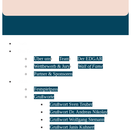
Start
Das Festival
Über uns
Team
Der EDGAR
Wettbewerb & Jury
Wall of Fame
Partner & Sponsoren
2026
Festspielpass
Grußworte
Grußwort Sven Teuber
Grußwort Dr. Andreas Nikolay
Grußwort Wolfgang Stemann
Grußwort Janis Kuhnert