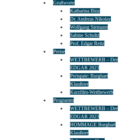
Grußworte
Katharina Binz
Dr. Andreas Nikolay
Wolfgang Stemann
Sabine Schultz
Prof. Edgar Reitz
Preise
WETTBEWERB – Der
EDGAR 2023
Preispate: Burghart
Klaußner
Kurzfilm-Wettbewerb
Programm
WETTBEWERB – Der
EDGAR 2023
HOMMAGE Burghart
Klaußner