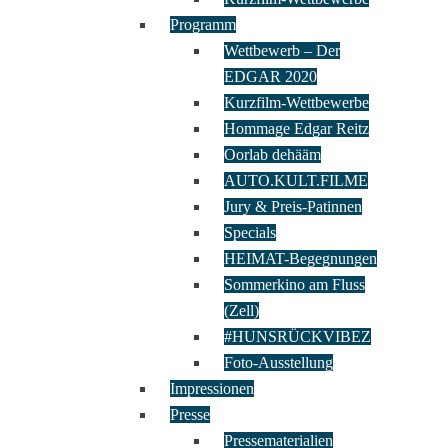
Programm
Wettbewerb – Der
EDGAR 2020
Kurzfilm-Wettbewerbe
Hommage Edgar Reitz
Oorlab dehääm
AUTO.KULT.FILME
Jury & Preis-Patinnen
Specials
HEIMAT-Begegnungen
Sommerkino am Fluss
(Zell)
#HUNSRÜCKVIBEZ
Foto-Ausstellung
Impressionen
Presse
Pressematerialien