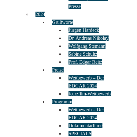
Presse
2024
Grußworte
Jürgen Hardeck
Dr. Andreas Nikolay
Wolfgang Stemann
Sabine Schultz
Prof. Edgar Reitz
Preise
Wettbewerb – Der
EDGAR 2024
Kurzfilm-Wettbewerb
Programm
Wettbewerb – Der
EDGAR 2024
Dokumentarfilme
SPECIALS