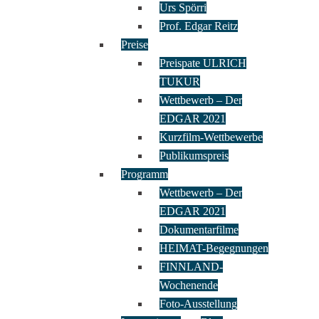
Urs Spörri
Prof. Edgar Reitz
Preise
Preispate ULRICH
TUKUR
Wettbewerb – Der
EDGAR 2021
Kurzfilm-Wettbewerbe
Publikumspreis
Programm
Wettbewerb – Der
EDGAR 2021
Dokumentarfilme
HEIMAT-Begegnungen
FINNLAND-
Wochenende
Foto-Ausstellung