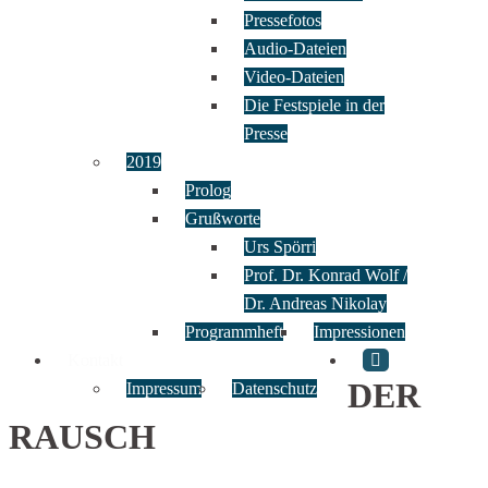
Pressefotos
Audio-Dateien
Video-Dateien
Die Festspiele in der
Presse
2019
Prolog
Grußworte
Urs Spörri
Prof. Dr. Konrad Wolf /
Dr. Andreas Nikolay
Programmheft
Impressionen
Kontakt
DER
Impressum
Datenschutz
RAUSCH