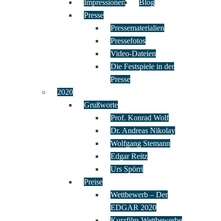
Impressionen
Blog
Presse
Pressematerialien
Pressefotos
Video-Dateien
Die Festspiele in der
Presse
2020
Grußworte
Prof. Konrad Wolf
Dr. Andreas Nikolay
Wolfgang Stemann
Edgar Reitz
Urs Spörri
Preise
Wettbewerb – Der
EDGAR 2020
Kurzfilm-Wettbewerbe