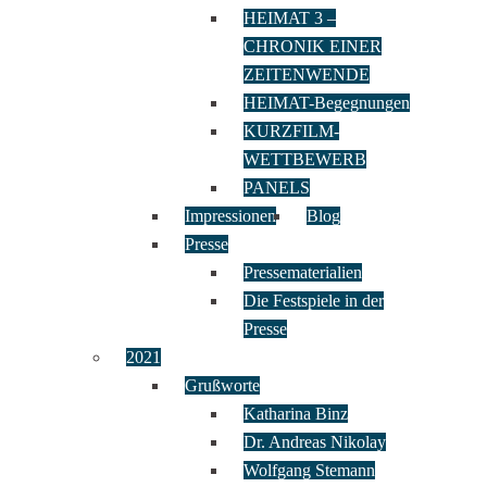
HEIMAT 3 –
CHRONIK EINER
ZEITENWENDE
HEIMAT-Begegnungen
KURZFILM-
WETTBEWERB
PANELS
Impressionen
Blog
Presse
Pressematerialien
Die Festspiele in der
Presse
2021
Grußworte
Katharina Binz
Dr. Andreas Nikolay
Wolfgang Stemann