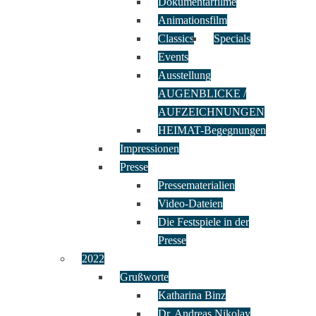
Dokumentarfilme
Animationsfilm
Classics
Specials
Events
Ausstellung
AUGENBLICKE /
AUFZEICHNUNGEN
HEIMAT-Begegnungen
Impressionen
Presse
Pressematerialien
Video-Dateien
Die Festspiele in der
Presse
2022
Grußworte
Katharina Binz
Dr. Andreas Nikolay