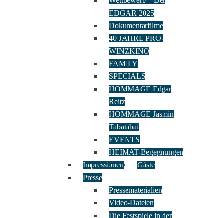
Wettbewerb – Der
EDGAR 2025
Dokumentarfilme
40 JAHRE PRO-
WINZKINO
FAMILY
SPECIALS
HOMMAGE Edgar
Reitz
HOMMAGE Jasmin
Tabatabai
EVENTS
HEIMAT-Begegnungen
Impressionen
Gäste
Presse
Pressematerialien
Video-Dateien
Die Festspiele in der