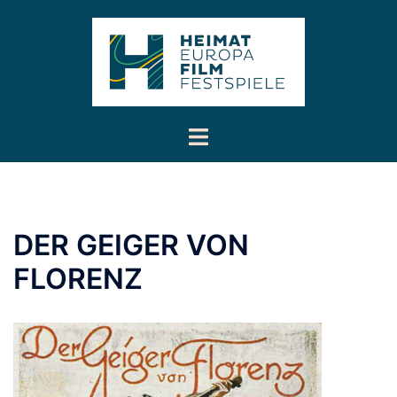
Inhalt
Zum
springen
Inhalt
springen
Menü
umschalten
DER GEIGER VON
FLORENZ