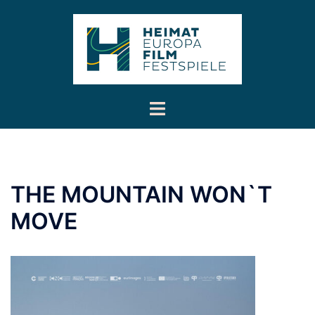
Inhalt
Zum
springen
Inhalt
springen
Menü
umschalten
THE MOUNTAIN WON`T
MOVE