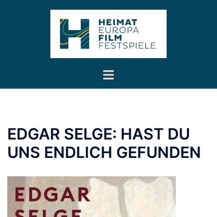
Inhalt
Zum
springen
Inhalt
springen
Menü
umschalten
EDGAR SELGE: HAST DU
UNS ENDLICH GEFUNDEN